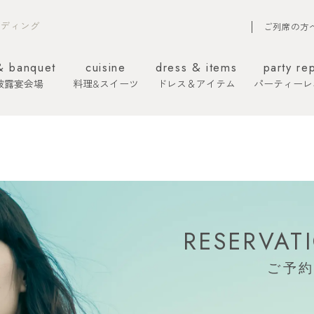
エディング
ご列席の方
& banquet
cuisine
dress & items
party re
披露宴会場
料理&スイーツ
ドレス＆アイテム
パーティーレ
RESERVAT
ご予