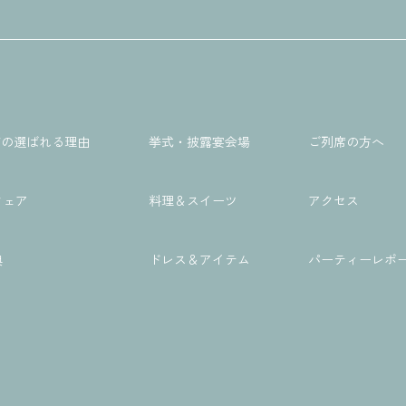
A Wの選ばれる理由
挙式・披露宴会場
ご列席の方へ
フェア
料理＆スイーツ
アクセス
典
ドレス＆アイテム
パーティーレポ