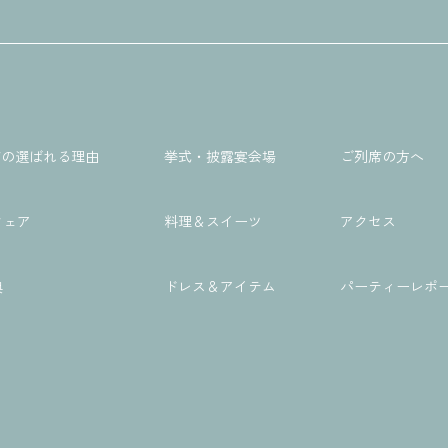
A Wの選ばれる理由
挙式・披露宴会場
ご列席の方へ
フェア
料理＆スイーツ
アクセス
典
ドレス＆アイテム
パーティーレポ