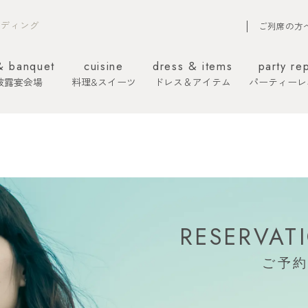
エディング
ご列席の方
& banquet
cuisine
dress & items
party re
披露宴会場
料理&スイーツ
ドレス＆アイテム
パーティーレ
RESERVAT
ご予