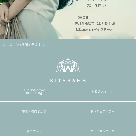
(祝日を除く)
〒760-0031
香川県高松市北浜町12番地7
北浜alley NYギャラリーA
ホーム
#感謝を伝える式
KITAHAMA Wが
料理＆スイーツ
選ばれる理由
挙式・披露宴会場
ドレス＆アイテム
料金プラン
ブライダルフェア